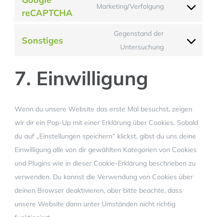
Marketing/Verfolgung
reCAPTCHA
service
Consent
wordpress
to
Gegenstand der
Sonstiges
service
Consent
Untersuchung
google-
to
recaptcha
7. Einwilligung
service
sonstiges
Wenn du unsere Website das erste Mal besuchst, zeigen
wir dir ein Pop-Up mit einer Erklärung über Cookies. Sobald
du auf „Einstellungen speichern“ klickst, gibst du uns deine
Einwilligung alle von dir gewählten Kategorien von Cookies
und Plugins wie in dieser Cookie-Erklärung beschrieben zu
verwenden. Du kannst die Verwendung von Cookies über
deinen Browser deaktivieren, aber bitte beachte, dass
unsere Website dann unter Umständen nicht richtig