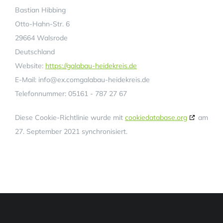
Bastian Hibbing
Otto-Hahn-Str. 6
29664 Walsrode
Deutschland
Website:
https://galabau-heidekreis.de
E-Mail:
info@
ex.com
galabau-heidekreis.de
Telefonnummer: 05161 - 787 27 67
Diese Cookie-Richtlinie wurde mit
cookiedatabase.org
am
27. September 2021 synchronisiert.