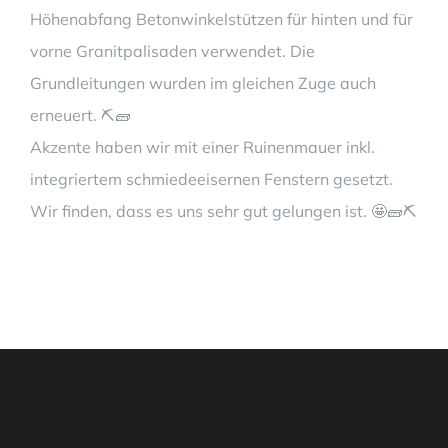
Höhenabfang Betonwinkelstützen für hinten und für
vorne Granitpalisaden verwendet. Die
Grundleitungen wurden im gleichen Zuge auch
erneuert. ⛏🧱
Akzente haben wir mit einer Ruinenmauer inkl.
integriertem schmiedeeisernen Fenstern gesetzt.
Wir finden, dass es uns sehr gut gelungen ist. 🤩🧱⛏